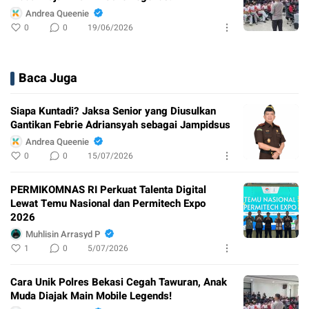
Andrea Queenie
0
0
19/06/2026
Baca Juga
Siapa Kuntadi? Jaksa Senior yang Diusulkan
Gantikan Febrie Adriansyah sebagai Jampidsus
Andrea Queenie
0
0
15/07/2026
PERMIKOMNAS RI Perkuat Talenta Digital
Lewat Temu Nasional dan Permitech Expo
2026
Muhlisin Arrasyd P
1
0
5/07/2026
Cara Unik Polres Bekasi Cegah Tawuran, Anak
Muda Diajak Main Mobile Legends!