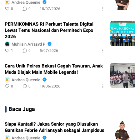
Andrea Queenie
0
0
15/07/2026
PERMIKOMNAS RI Perkuat Talenta Digital
Lewat Temu Nasional dan Permitech Expo
2026
Muhlisin Arrasyd P
1
0
5/07/2026
Cara Unik Polres Bekasi Cegah Tawuran, Anak
Muda Diajak Main Mobile Legends!
Andrea Queenie
0
0
19/06/2026
Baca Juga
Siapa Kuntadi? Jaksa Senior yang Diusulkan
Gantikan Febrie Adriansyah sebagai Jampidsus
Andrea Queenie