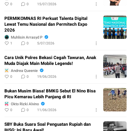
0
0
15/07/2026
PERMIKOMNAS RI Perkuat Talenta Digital
Lewat Temu Nasional dan Permitech Expo
2026
Muhlisin Arrasyd P
1
0
5/07/2026
Cara Unik Polres Bekasi Cegah Tawuran, Anak
Muda Diajak Main Mobile Legends!
Andrea Queenie
0
0
19/06/2026
Bukan Musim Biasa! BMKG Sebut El Nino Bisa
Picu Kemarau Lebih Panjang di RI
Okto Rizki Alvino
0
0
11/06/2026
SBY Buka Suara Soal Penguatan Rupiah dan
IHSG: Ini Baru Awal!