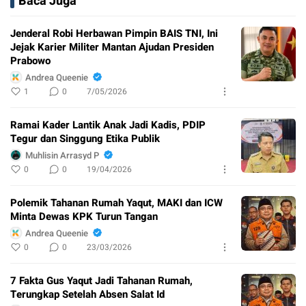
Baca Juga
Jenderal Robi Herbawan Pimpin BAIS TNI, Ini
Jejak Karier Militer Mantan Ajudan Presiden
Prabowo
Andrea Queenie
1
0
7/05/2026
Ramai Kader Lantik Anak Jadi Kadis, PDIP
Tegur dan Singgung Etika Publik
Muhlisin Arrasyd P
0
0
19/04/2026
Polemik Tahanan Rumah Yaqut, MAKI dan ICW
Minta Dewas KPK Turun Tangan
Andrea Queenie
0
0
23/03/2026
7 Fakta Gus Yaqut Jadi Tahanan Rumah,
Terungkap Setelah Absen Salat Id