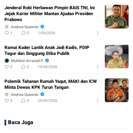
Jenderal Robi Herbawan Pimpin BAIS TNI, Ini
Jejak Karier Militer Mantan Ajudan Presiden
Prabowo
Andrea Queenie
1
0
7/05/2026
Ramai Kader Lantik Anak Jadi Kadis, PDIP
Tegur dan Singgung Etika Publik
Muhlisin Arrasyd P
0
0
19/04/2026
Polemik Tahanan Rumah Yaqut, MAKI dan ICW
Minta Dewas KPK Turun Tangan
Andrea Queenie
0
0
23/03/2026
Baca Juga