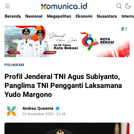
Media Informasi Masa Kini
Komunica
Beranda
Nasional
Megapolitan
Ekonomi
Nusantara
Intern
POLHUKAM
Profil Jenderal TNI Agus Subiyanto,
Panglima TNI Pengganti Laksamana
Yudo Margono
Andrea Queenie
22 November 2023 - 22:45