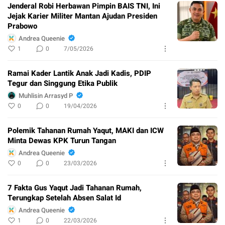
Jenderal Robi Herbawan Pimpin BAIS TNI, Ini
Jejak Karier Militer Mantan Ajudan Presiden
Prabowo
Andrea Queenie
1
0
7/05/2026
Ramai Kader Lantik Anak Jadi Kadis, PDIP
Tegur dan Singgung Etika Publik
Muhlisin Arrasyd P
0
0
19/04/2026
Polemik Tahanan Rumah Yaqut, MAKI dan ICW
Minta Dewas KPK Turun Tangan
Andrea Queenie
0
0
23/03/2026
7 Fakta Gus Yaqut Jadi Tahanan Rumah,
Terungkap Setelah Absen Salat Id
Andrea Queenie
1
0
22/03/2026