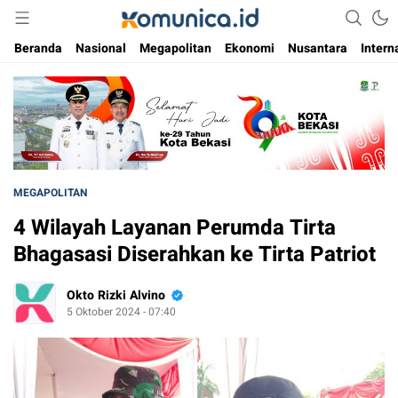
Media Informasi Masa Kini
Komunica
Beranda
Nasional
Megapolitan
Ekonomi
Nusantara
Intern
MEGAPOLITAN
4 Wilayah Layanan Perumda Tirta
Bhagasasi Diserahkan ke Tirta Patriot
Okto Rizki Alvino
5 Oktober 2024 - 07:40