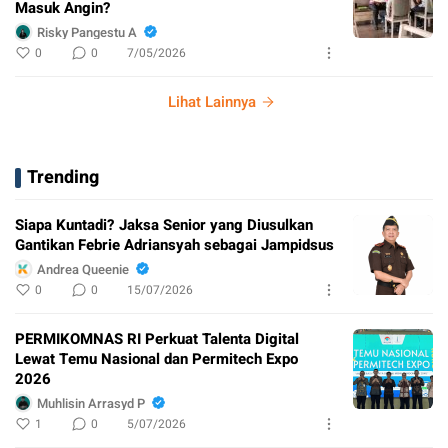
Masuk Angin?
Risky Pangestu A
0
0
7/05/2026
Lihat Lainnya
Trending
Siapa Kuntadi? Jaksa Senior yang Diusulkan
Gantikan Febrie Adriansyah sebagai Jampidsus
Andrea Queenie
0
0
15/07/2026
PERMIKOMNAS RI Perkuat Talenta Digital
Lewat Temu Nasional dan Permitech Expo
2026
Muhlisin Arrasyd P
1
0
5/07/2026