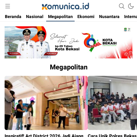
Media Informasi Masa Kini
Komunica
Beranda
Nasional
Megapolitan
Ekonomi
Nusantara
Intern
Megapolitan
Inspiratif! Art District 2026 Jadi Ajang
Cara Unik Polres Bekas