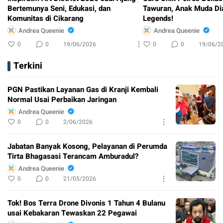
Bertemunya Seni, Edukasi, dan
Tawuran, Anak Muda Di
Komunitas di Cikarang
Legends!
Andrea Queenie
Andrea Queenie
0
0
19/06/2026
0
0
19/06/2
Terkini
PGN Pastikan Layanan Gas di Kranji Kembali
Normal Usai Perbaikan Jaringan
Andrea Queenie
0
0
2/06/2026
Jabatan Banyak Kosong, Pelayanan di Perumda
Tirta Bhagasasi Terancam Amburadul?
Andrea Queenie
0
0
21/05/2026
Tok! Bos Terra Drone Divonis 1 Tahun 4 Bulanu
usai Kebakaran Tewaskan 22 Pegawai