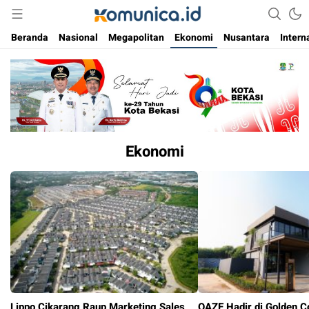
Media Informasi Masa Kini
Komunica
Beranda
Nasional
Megapolitan
Ekonomi
Nusantara
Intern
Ekonomi
Lippo Cikarang Raup Marketing Sales
OAZE Hadir di Golden C