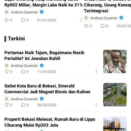
Rp902 Miliar, Margin Laba Naik ke 31%
Cikarang, Usung Konse
Terintegrasi
Andrea Queenie
Andrea Queenie
0
0
31/07/2026
0
0
23/07/2
Terkini
Pertamax Naik Tajam, Bagaimana Nasib
Pertalite? Ini Jawaban Bahlil
Andrea Queenie
0
0
11/06/2026
Geliat Kota Baru di Bekasi, Emerald
Commercial Jadi Magnet Bisnis dan Kuliner
Andrea Queenie
0
0
26/05/2026
Properti Bekasi Melesat, Rumah Baru di Lippo
Cikarang Mulai Rp303 Juta