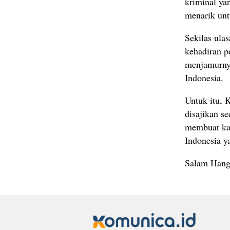
kriminal ya
menarik unt
Sekilas ula
kehadiran p
menjamurnya
Indonesia.
Untuk itu, 
disajikan s
membuat kar
Indonesia y
Salam Hang