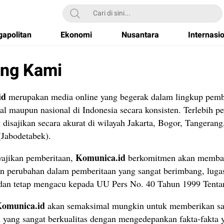
apolitan
Ekonomi
Nusantara
Internasi
ang Kami
id
merupakan media online yang begerak dalam lingkup pemb
nal maupun nasional di Indonesia secara konsisten. Terlebih p
 disajikan secara akurat di wilayah Jakarta, Bogor, Tangerang
Jabodetabek).
Komunica.id
ajikan pemberitaan,
berkomitmen akan memb
n perubahan dalam pemberitaan yang sangat berimbang, luga
 dan tetap mengacu kepada UU Pers No. 40 Tahun 1999 Tenta
omunica.id
akan semaksimal mungkin untuk memberikan saj
 yang sangat berkualitas dengan mengedepankan fakta-fakta y