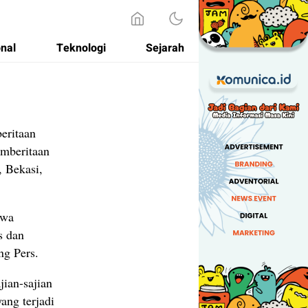
onal
Teknologi
Sejarah
eritaan
emberitaan
, Bekasi,
awa
s dan
ng Pers.
ian-sajian
ang terjadi