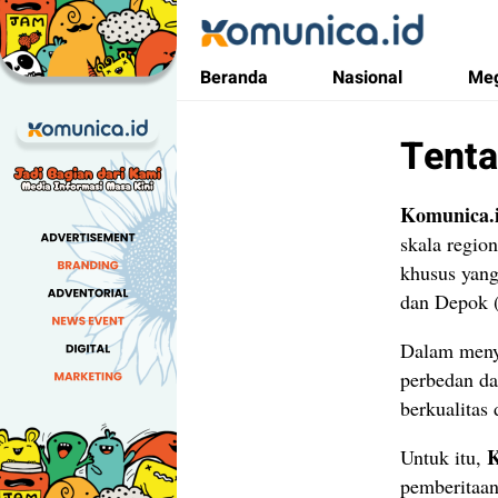
Komunica
Media Informasi Masa Kini
Beranda
Nasional
Meg
Tent
Komunica.
skala regio
khusus yang
dan Depok (
Dalam meny
perbedan da
berkualitas
K
Untuk itu,
pemberitaan