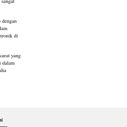
 sangat
p dengan
alam
tronik di
kurat yang
mi dalam
dia
mi