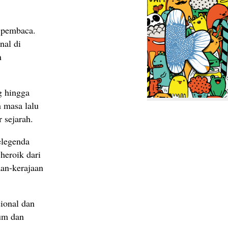
 pembaca.
nal di
n
g hingga
 masa lalu
 sejarah.
elegenda
heroik dari
aan-kerajaan
ional dan
kum dan