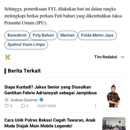
Sehingga, pemeriksaan SYL dilakukan hari ini dalam rangka
melengkapi berkas perkara Firli bahuri yang dikembalikan Jaksa
Penuntut Umum (JPU).
Bareskrim
Firly Bahuri
Mentan
Polda Metro Jaya
Syahrul Yasin Limpo
Tim Redaksi
Berita Terkait
Siapa Kuntadi? Jaksa Senior yang Diusulkan
Gantikan Febrie Adriansyah sebagai Jampidsus
Andrea Queenie
0
0
15/07/2026
Cara Unik Polres Bekasi Cegah Tawuran, Anak
Muda Diajak Main Mobile Legends!