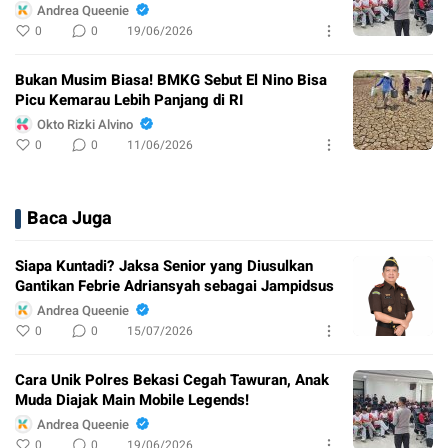
Andrea Queenie
0
0
19/06/2026
Bukan Musim Biasa! BMKG Sebut El Nino Bisa
Picu Kemarau Lebih Panjang di RI
Okto Rizki Alvino
0
0
11/06/2026
Baca Juga
Siapa Kuntadi? Jaksa Senior yang Diusulkan
Gantikan Febrie Adriansyah sebagai Jampidsus
Andrea Queenie
0
0
15/07/2026
Cara Unik Polres Bekasi Cegah Tawuran, Anak
Muda Diajak Main Mobile Legends!
Andrea Queenie
0
0
19/06/2026