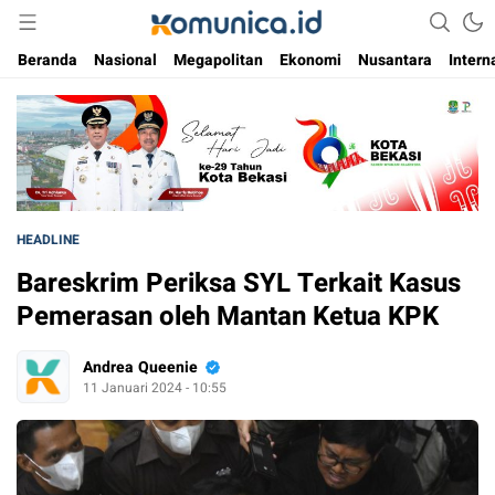
Media Informasi Masa Kini
Komunica
Beranda
Nasional
Megapolitan
Ekonomi
Nusantara
Intern
HEADLINE
Bareskrim Periksa SYL Terkait Kasus
Pemerasan oleh Mantan Ketua KPK
Andrea Queenie
11 Januari 2024 - 10:55