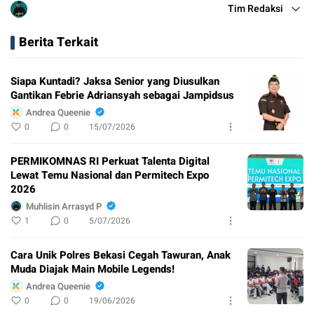
Tim Redaksi
Berita Terkait
Siapa Kuntadi? Jaksa Senior yang Diusulkan
Gantikan Febrie Adriansyah sebagai Jampidsus
Andrea Queenie
0
0
15/07/2026
PERMIKOMNAS RI Perkuat Talenta Digital
Lewat Temu Nasional dan Permitech Expo
2026
Muhlisin Arrasyd P
1
0
5/07/2026
Cara Unik Polres Bekasi Cegah Tawuran, Anak
Muda Diajak Main Mobile Legends!
Andrea Queenie
0
0
19/06/2026