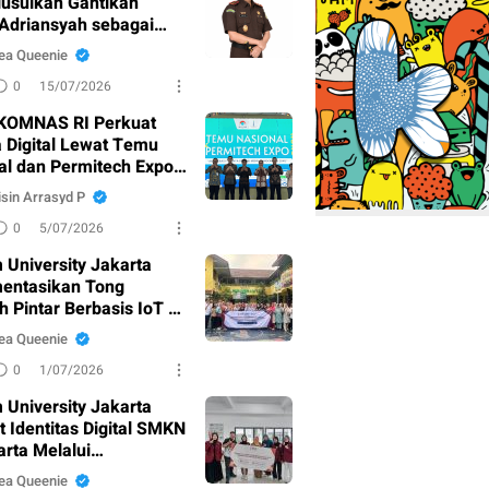
iusulkan Gantikan
 Adriansyah sebagai
dsus
ea Queenie
0
15/07/2026
KOMNAS RI Perkuat
a Digital Lewat Temu
al dan Permitech Expo
sin Arrasyd P
0
5/07/2026
 University Jakarta
entasikan Tong
 Pintar Berbasis IoT di
ampah Al-Furqon
ea Queenie
0
1/07/2026
 University Jakarta
 Identitas Digital SMKN
arta Melalui
bangan Website dan
ea Queenie