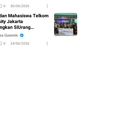
 Visual
0
30/06/2026
dan Mahasiswa Telkom
ity Jakarta
ngkan SiUrang
ra untuk Percepat
ea Queenie
n Administrasi Desa
0
24/06/2026