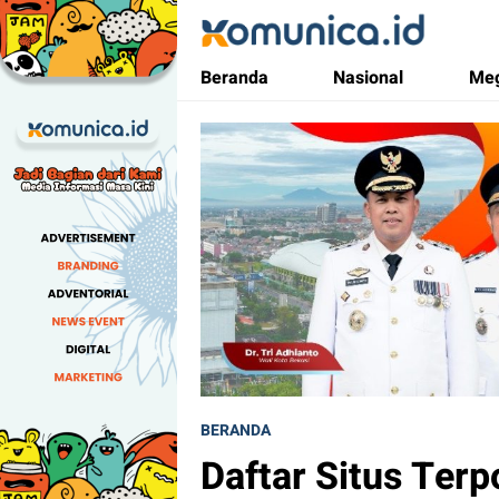
Komunica
Media Informasi Masa Kini
Beranda
Nasional
Meg
BERANDA
Daftar Situs Ter