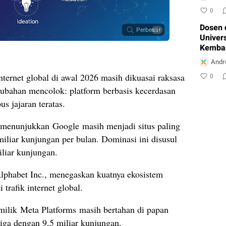
Konten
0
Dosen 
Perbesar
Univers
Kemba
Ciasma
Andr
Layana
internet global di awal 2026 masih dikuasai raksasa
0
rubahan mencolok: platform berbasis kecerdasan
s jajaran teratas.
 menunjukkan Google masih menjadi situs paling
miliar kunjungan per bulan. Dominasi ini disusul
liar kunjungan.
phabet Inc., menegaskan kuatnya ekosistem
trafik internet global.
milik Meta Platforms masih bertahan di papan
iga dengan 9,5 miliar kunjungan,