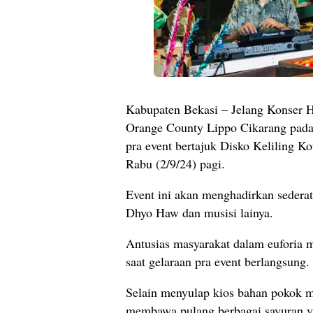
Kabupaten Bekasi – Jelang Konser H
Orange County Lippo Cikarang pada
pra event bertajuk Disko Keliling Ko
Rabu (2/9/24) pagi.
Event ini akan menghadirkan sederat 
Dhyo Haw dan musisi lainya.
Antusias masyarakat dalam euforia m
saat gelaraan pra event berlangsung.
Selain menyulap kios bahan pokok m
membawa pulang berbagai sayuran yan