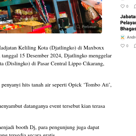
0
Jabata
Pelaya
Perbesar
Bhagas
Ambur
Andr
0
adjatan Keliling Kota (Djatlingko) di Maxboxx
 tanggal 15 Desember 2024, Djatlingko menggelar
ta (Dislingko) di Pasar Central Lippo Cikarang,
penyanyi hits tanah air seperti Opick ‘Tombo Ati’,
enyambut datanganya event tersebut kian terasa
enjadi booth Dj, para pengunjung juga dapat
g tersedia secara gratis.