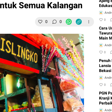
Ajang 
untuk Semua Kalangan
Edukas
Cikara
Andr
0
0
0
Cara U
Tawura
Main M
Andr
0
Penuh 
Lansia
Bekasi
Andr
0
PGN Pa
Kranji
Perbai
Andr