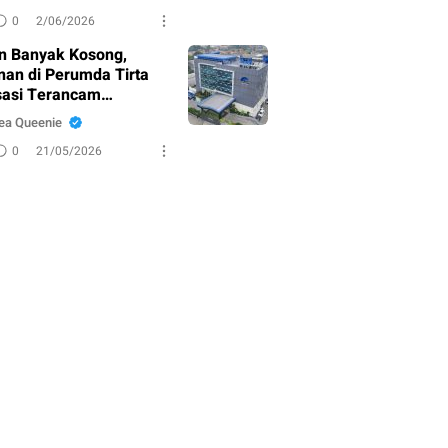
0
2/06/2026
n Banyak Kosong,
nan di Perumda Tirta
asi Terancam
adul?
ea Queenie
0
21/05/2026