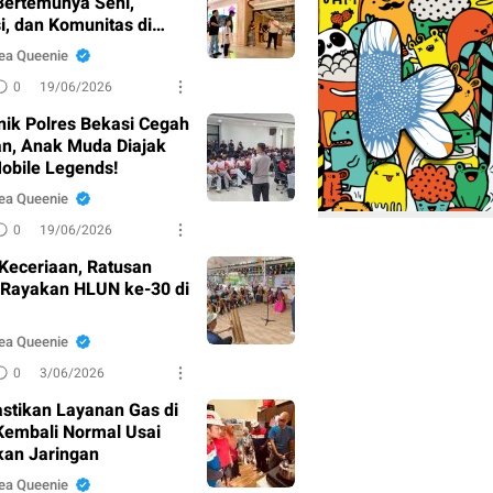
Bertemunya Seni,
i, dan Komunitas di
ng
ea Queenie
0
19/06/2026
nik Polres Bekasi Cegah
n, Anak Muda Diajak
obile Legends!
ea Queenie
0
19/06/2026
Keceriaan, Ratusan
 Rayakan HLUN ke-30 di
ea Queenie
0
3/06/2026
stikan Layanan Gas di
 Kembali Normal Usai
kan Jaringan
ea Queenie