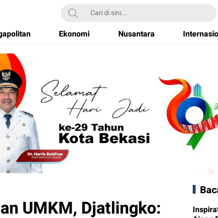
apolitan
Ekonomi
Nusantara
Internasi
Bac
an UMKM, Djatlingko:
Inspira