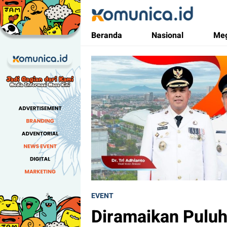
Komunica
Media Informasi Masa Kini
Beranda
Nasional
Meg
EVENT
Diramaikan Puluh