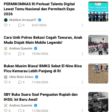
PERMIKOMNAS RI Perkuat Talenta Digital
Lewat Temu Nasional dan Permitech Expo
2026
Muhlisin Arrasyd P
1
0
5/07/2026
Cara Unik Polres Bekasi Cegah Tawuran, Anak
Muda Diajak Main Mobile Legends!
Andrea Queenie
0
0
19/06/2026
Bukan Musim Biasa! BMKG Sebut El Nino Bisa
Picu Kemarau Lebih Panjang di RI
Okto Rizki Alvino
0
0
11/06/2026
SBY Buka Suara Soal Penguatan Rupiah dan
IHSG: Ini Baru Awal!
Andrea Queenie
0
0
11/06/2026