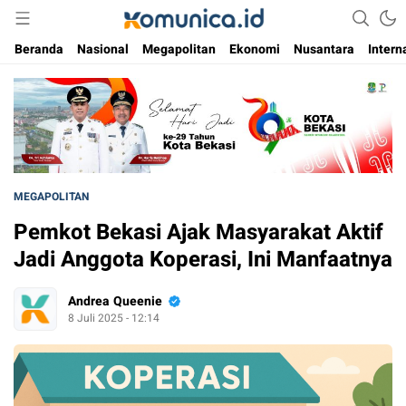
Media Informasi Masa Kini
Komunica
Beranda
Nasional
Megapolitan
Ekonomi
Nusantara
Intern
MEGAPOLITAN
Pemkot Bekasi Ajak Masyarakat Aktif
Jadi Anggota Koperasi, Ini Manfaatnya
Andrea Queenie
8 Juli 2025 - 12:14