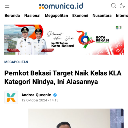
Media Informasi Masa Kini
Komunica
Beranda
Nasional
Megapolitan
Ekonomi
Nusantara
Intern
MEGAPOLITAN
Pemkot Bekasi Target Naik Kelas KLA
Kategori Nindya, Ini Alasannya
Andrea Queenie
12 Oktober 2024 - 14:13