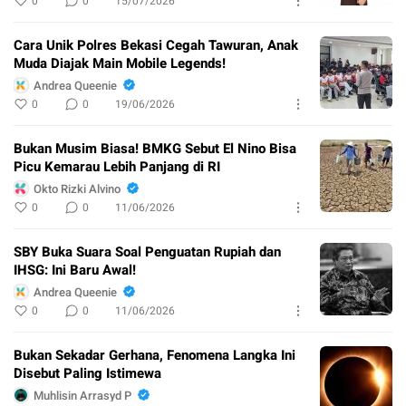
0
0
15/07/2026
Cara Unik Polres Bekasi Cegah Tawuran, Anak
Muda Diajak Main Mobile Legends!
Andrea Queenie
0
0
19/06/2026
Bukan Musim Biasa! BMKG Sebut El Nino Bisa
Picu Kemarau Lebih Panjang di RI
Okto Rizki Alvino
0
0
11/06/2026
SBY Buka Suara Soal Penguatan Rupiah dan
IHSG: Ini Baru Awal!
Andrea Queenie
0
0
11/06/2026
Bukan Sekadar Gerhana, Fenomena Langka Ini
Disebut Paling Istimewa
Muhlisin Arrasyd P