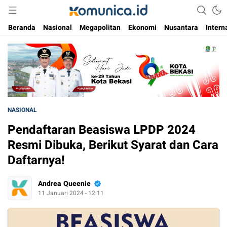
Media Informasi Masa Kini
Komunica
Beranda
Nasional
Megapolitan
Ekonomi
Nusantara
Intern
NASIONAL
Pendaftaran Beasiswa LPDP 2024
Resmi Dibuka, Berikut Syarat dan Cara
Daftarnya!
Andrea Queenie
11 Januari 2024 - 12:11