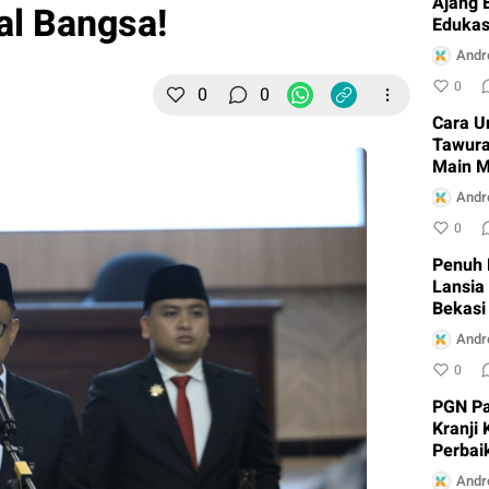
Ajang 
al Bangsa!
Edukas
Cikara
Andr
0
0
0
Cara U
Tawura
Main M
Andr
0
Penuh 
Lansia
Bekasi
Andr
0
PGN Pa
Kranji
Perbai
Andr