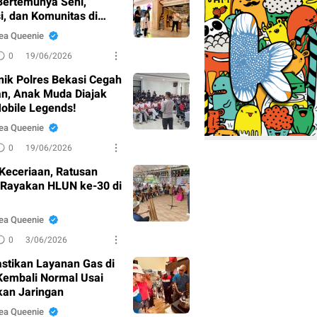
Bertemunya Seni,
i, dan Komunitas di
ng
ea Queenie
0
19/06/2026
nik Polres Bekasi Cegah
n, Anak Muda Diajak
obile Legends!
ea Queenie
0
19/06/2026
Keceriaan, Ratusan
 Rayakan HLUN ke-30 di
ea Queenie
0
3/06/2026
stikan Layanan Gas di
 Kembali Normal Usai
kan Jaringan
ea Queenie