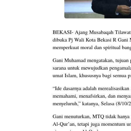
BEKASI- Ajang Musabaqah Tilawatil
dibuka Pj Wali Kota Bekasi R Gan
memperkuat moral dan spiritual ban
Gani Muhamad mengatakan, tujuan p
sarana untuk mewujudkan pengamala
umat Islam, khususnya bagi semua p
“Ide dasarnya adalah merealisasikan
memahami, menafsirkan, dan menyam
menyeluruh,” katanya, Selasa (8/10/
Gani menuturkan, MTQ tidak hany
Al-Qur’an, tetapi juga momentum 