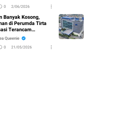
0
2/06/2026
n Banyak Kosong,
nan di Perumda Tirta
asi Terancam
adul?
ea Queenie
0
21/05/2026