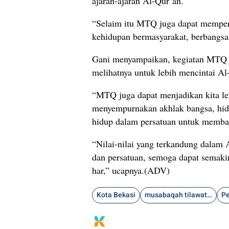
ajaran-ajaran Al-Qur’an.
“Selaim itu MTQ juga dapat memperk
kehidupan bermasyarakat, berbangsa,
Gani menyampaikan, kegiatan MTQ j
melihatnya untuk lebih mencintai Al
“MTQ juga dapat menjadikan kita le
menyempurnakan akhlak bangsa, hid
hidup dalam persatuan untuk memban
“Nilai-nilai yang terkandung dalam A
dan persatuan, semoga dapat semaki
har,” ucapnya.(ADV)
Kota Bekasi
musabaqah tilawatil quran
Pe