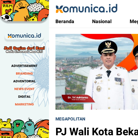
Komunica
Media Informasi Masa Kini
Beranda
Nasional
Meg
MEGAPOLITAN
PJ Wali Kota Be