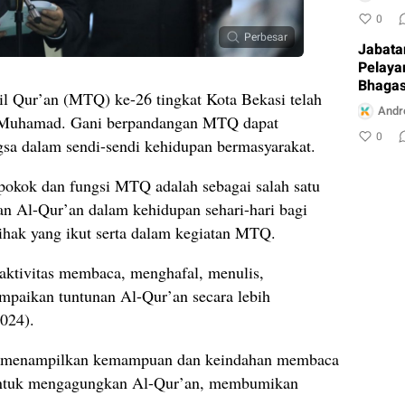
0
Perbesar
Jabata
Pelaya
Bhagas
 Qur’an (MTQ) ke-26 tingkat Kota Bekasi telah
Ambur
Andr
i Muhamad. Gani berpandangan MTQ dapat
0
gsa dalam sendi-sendi kehidupan bermasyarakat.
okok dan fungsi MTQ adalah sebagai salah satu
n Al-Qur’an dalam kehidupan sehari-hari bagi
ihak yang ikut serta dalam kegiatan MTQ.
 aktivitas membaca, menghafal, menulis,
paikan tuntunan Al-Qur’an secara lebih
2024).
a menampilkan kemampuan dan keindahan membaca
untuk mengagungkan Al-Qur’an, membumikan