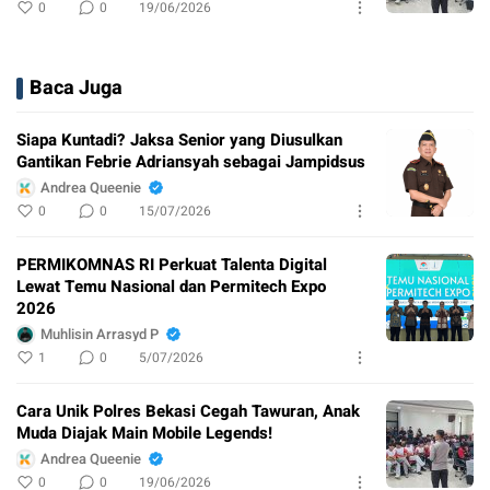
0
0
19/06/2026
Baca Juga
Siapa Kuntadi? Jaksa Senior yang Diusulkan
Gantikan Febrie Adriansyah sebagai Jampidsus
Andrea Queenie
0
0
15/07/2026
PERMIKOMNAS RI Perkuat Talenta Digital
Lewat Temu Nasional dan Permitech Expo
2026
Muhlisin Arrasyd P
1
0
5/07/2026
Cara Unik Polres Bekasi Cegah Tawuran, Anak
Muda Diajak Main Mobile Legends!
Andrea Queenie
0
0
19/06/2026