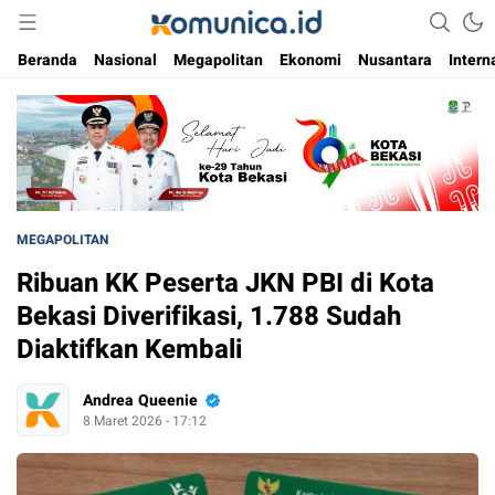
Media Informasi Masa Kini
Komunica
Beranda
Nasional
Megapolitan
Ekonomi
Nusantara
Intern
MEGAPOLITAN
Ribuan KK Peserta JKN PBI di Kota
Bekasi Diverifikasi, 1.788 Sudah
Diaktifkan Kembali
Andrea Queenie
8 Maret 2026 - 17:12