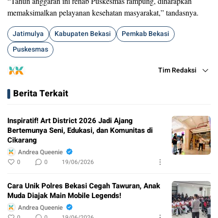
“Tahun anggaran ini rehab Puskesmas rampung, diharapkan
memaksimalkan pelayanan kesehatan masyarakat,” tandasnya.
Jatimulya
Kabupaten Bekasi
Pemkab Bekasi
Puskesmas
Tim Redaksi
Berita Terkait
Inspiratif! Art District 2026 Jadi Ajang
Bertemunya Seni, Edukasi, dan Komunitas di
Cikarang
Andrea Queenie
0
0
19/06/2026
Cara Unik Polres Bekasi Cegah Tawuran, Anak
Muda Diajak Main Mobile Legends!
Andrea Queenie
0
0
19/06/2026