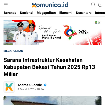
Media Informasi Masa Kini
Komunica
Beranda
Nasional
Megapolitan
Ekonomi
Nusantara
Intern
MEGAPOLITAN
Sarana Infrastruktur Kesehatan
Kabupaten Bekasi Tahun 2025 Rp13
Miliar
Andrea Queenie
4 Maret 2025 - 18:36