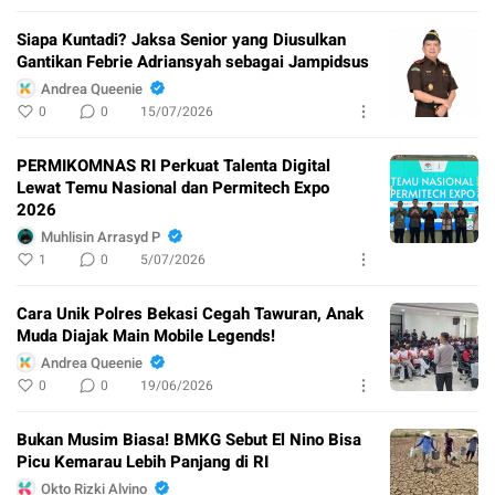
Siapa Kuntadi? Jaksa Senior yang Diusulkan
Gantikan Febrie Adriansyah sebagai Jampidsus
Andrea Queenie
0
0
15/07/2026
PERMIKOMNAS RI Perkuat Talenta Digital
Lewat Temu Nasional dan Permitech Expo
2026
Muhlisin Arrasyd P
1
0
5/07/2026
Cara Unik Polres Bekasi Cegah Tawuran, Anak
Muda Diajak Main Mobile Legends!
Andrea Queenie
0
0
19/06/2026
Bukan Musim Biasa! BMKG Sebut El Nino Bisa
Picu Kemarau Lebih Panjang di RI
Okto Rizki Alvino