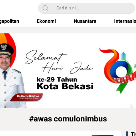
apolitan
Ekonomi
Nusantara
Internasi
#awas comulonimbus
T