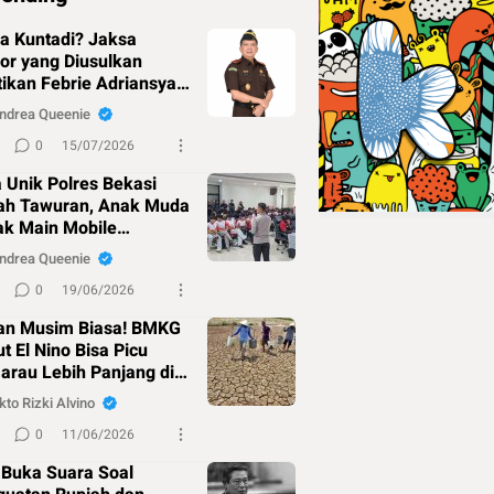
a Kuntadi? Jaksa
or yang Diusulkan
ikan Febrie Adriansyah
agai Jampidsus
ndrea Queenie
0
15/07/2026
 Unik Polres Bekasi
ah Tawuran, Anak Muda
ak Main Mobile
ends!
ndrea Queenie
0
19/06/2026
an Musim Biasa! BMKG
t El Nino Bisa Picu
rau Lebih Panjang di
kto Rizki Alvino
0
11/06/2026
 Buka Suara Soal