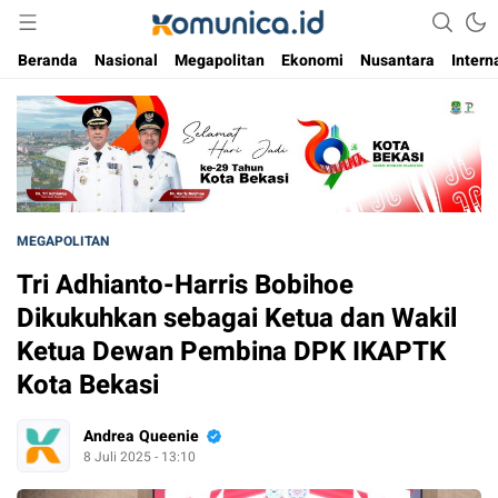
Media Informasi Masa Kini
Komunica
Beranda
Nasional
Megapolitan
Ekonomi
Nusantara
Intern
MEGAPOLITAN
Tri Adhianto-Harris Bobihoe
Dikukuhkan sebagai Ketua dan Wakil
Ketua Dewan Pembina DPK IKAPTK
Kota Bekasi
Andrea Queenie
8 Juli 2025 - 13:10