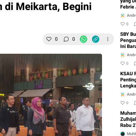
yang D
h di Meikarta, Begini
Febrie
Jampi
Andr
0
SBY Bu
0
0
Pengua
Ini Bar
Andr
0
KSAU R
Penting
Lengk
Andr
0
Muham
Zulhija
Rabu 2
Muhli