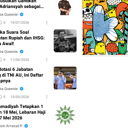
iusulkan Gantikan
 Adriansyah sebagai
dsus
ea Queenie
0
15/07/2026
ka Suara Soal
tan Rupiah dan IHSG:
u Awal!
ea Queenie
0
11/06/2026
otasi 6 Jabatan
 di TNI AU, Ini Daftar
apnya
ea Queenie
0
15/05/2026
madiyah Tetapkan 1
h 18 Mei, Lebaran Haji
7 Mei 2026
sin Arrasyd P