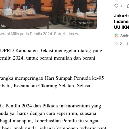
0
Jakart
Indone
Perbesar
UU IKN
Berani Milih pada Pemilu 2024. Foto/Istimewa
Andr
0
 DPRD Kabupaten Bekasi menggelar dialog yang
pemilu 2024, untuk berani memilah dan berani
m rangka memperingati Hari Sumpah Pemuda ke-95
 Cibatu, Kecamatan Cikarang Selatan, Selasa
tik Pemilu 2024 dan Pilkada ini momentum yang
muda ya, harus dengan cara seperti ini, suasana
 bagai manapun, keberhasilan Pemilu itu sangat
k bagi, anak muda, sebagai komponen terbesar nanti