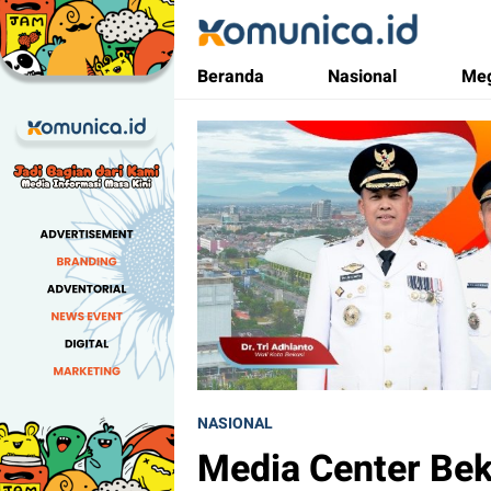
Komunica
Media Informasi Masa Kini
Beranda
Nasional
Meg
NASIONAL
Media Center Bek