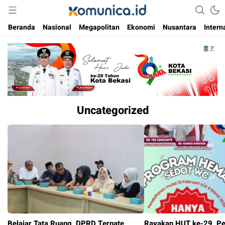
Media Informasi Masa Kini
Komunica
Beranda
Nasional
Megapolitan
Ekonomi
Nusantara
Intern
Uncategorized
Belajar Tata Ruang, DPRD Ternate
Rayakan HUT ke-29, P