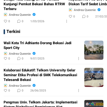
Kunjungi Pemkot Bekasi Bahas RTRW
Diskon Tarif Sedot Lim
Terbaru
Andrea Queenie
Andrea Queenie
0
0
27/02/2
0
0
1/03/2026
Terkini
Wali Kota Tri Adhianto Dorong Bekasi Jadi
Sport City
Andrea Queenie
0
0
9/07/2025
Kolaborasi Edukatif: Telkom University Gelar
Seminar Etika Profesi di SMK Telekomunikasi
Telesandi Bekasi
Andrea Queenie
0
0
26/06/2025
Pengmas Univ. Telkom Jakarta: Implementasi