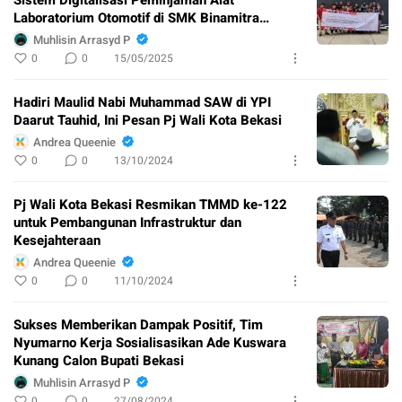
Sistem Digitalisasi Peminjaman Alat
Laboratorium Otomotif di SMK Binamitra
Berbasis Web
Muhlisin Arrasyd P
0
0
15/05/2025
Hadiri Maulid Nabi Muhammad SAW di YPI
Daarut Tauhid, Ini Pesan Pj Wali Kota Bekasi
Andrea Queenie
0
0
13/10/2024
Pj Wali Kota Bekasi Resmikan TMMD ke-122
untuk Pembangunan Infrastruktur dan
Kesejahteraan
Andrea Queenie
0
0
11/10/2024
Sukses Memberikan Dampak Positif, Tim
Nyumarno Kerja Sosialisasikan Ade Kuswara
Kunang Calon Bupati Bekasi
Muhlisin Arrasyd P
0
0
27/08/2024