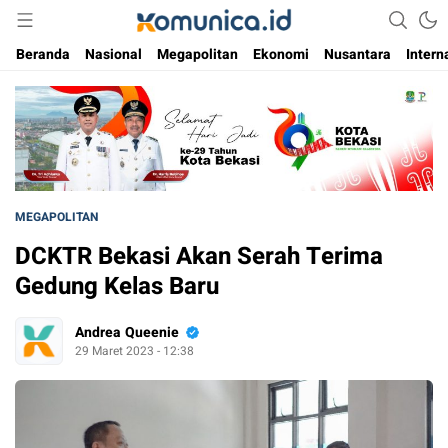
Media Informasi Masa Kini
Komunica
Beranda
Nasional
Megapolitan
Ekonomi
Nusantara
Intern
MEGAPOLITAN
DCKTR Bekasi Akan Serah Terima
Gedung Kelas Baru
Andrea Queenie
29 Maret 2023 - 12:38