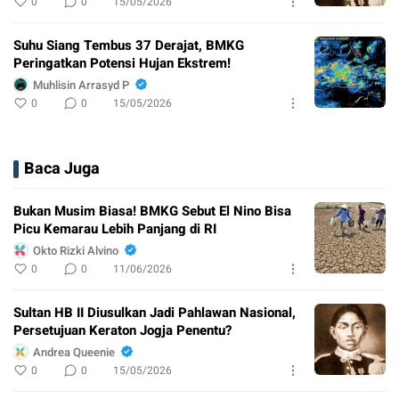
0
0
15/05/2026
Suhu Siang Tembus 37 Derajat, BMKG
Peringatkan Potensi Hujan Ekstrem!
Muhlisin Arrasyd P
0
0
15/05/2026
Baca Juga
Bukan Musim Biasa! BMKG Sebut El Nino Bisa
Picu Kemarau Lebih Panjang di RI
Okto Rizki Alvino
0
0
11/06/2026
Sultan HB II Diusulkan Jadi Pahlawan Nasional,
Persetujuan Keraton Jogja Penentu?
Andrea Queenie
0
0
15/05/2026