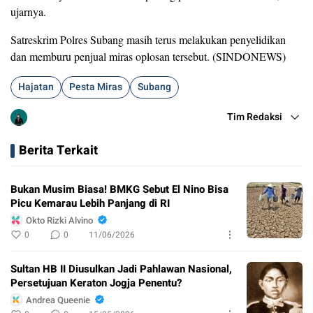
ujarnya.
Satreskrim Polres Subang masih terus melakukan penyelidikan
dan memburu penjual miras oplosan tersebut. (SINDONEWS)
Hajatan
Pesta Miras
Subang
Tim Redaksi
Berita Terkait
Bukan Musim Biasa! BMKG Sebut El Nino Bisa
Picu Kemarau Lebih Panjang di RI
Okto Rizki Alvino
0
0
11/06/2026
Sultan HB II Diusulkan Jadi Pahlawan Nasional,
Persetujuan Keraton Jogja Penentu?
Andrea Queenie