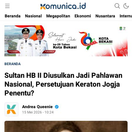
Media Informasi Masa Kini
Komunica
Beranda
Nasional
Megapolitan
Ekonomi
Nusantara
Intern
BERANDA
Sultan HB II Diusulkan Jadi Pahlawan
Nasional, Persetujuan Keraton Jogja
Penentu?
Andrea Queenie
15 Mei 2026 - 10:24