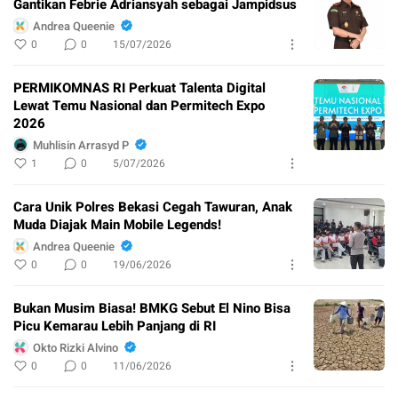
Gantikan Febrie Adriansyah sebagai Jampidsus
Andrea Queenie
0
0
15/07/2026
PERMIKOMNAS RI Perkuat Talenta Digital
Lewat Temu Nasional dan Permitech Expo
2026
Muhlisin Arrasyd P
1
0
5/07/2026
Cara Unik Polres Bekasi Cegah Tawuran, Anak
Muda Diajak Main Mobile Legends!
Andrea Queenie
0
0
19/06/2026
Bukan Musim Biasa! BMKG Sebut El Nino Bisa
Picu Kemarau Lebih Panjang di RI
Okto Rizki Alvino
0
0
11/06/2026