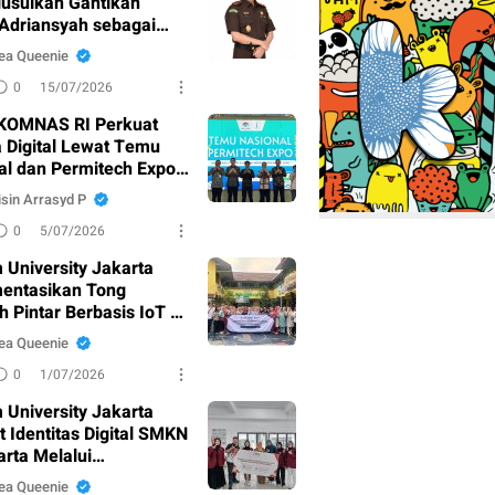
iusulkan Gantikan
 Adriansyah sebagai
dsus
ea Queenie
0
15/07/2026
KOMNAS RI Perkuat
a Digital Lewat Temu
al dan Permitech Expo
sin Arrasyd P
0
5/07/2026
 University Jakarta
entasikan Tong
 Pintar Berbasis IoT di
ampah Al-Furqon
ea Queenie
0
1/07/2026
 University Jakarta
 Identitas Digital SMKN
arta Melalui
bangan Website dan
ea Queenie