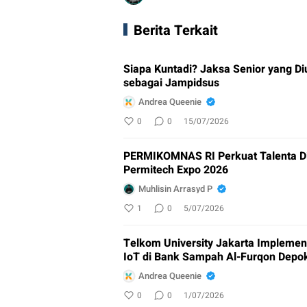
Berita Terkait
Siapa Kuntadi? Jaksa Senior yang Di
sebagai Jampidsus
Andrea Queenie
0
0
15/07/2026
PERMIKOMNAS RI Perkuat Talenta Di
Permitech Expo 2026
Muhlisin Arrasyd P
1
0
5/07/2026
Telkom University Jakarta Implemen
IoT di Bank Sampah Al-Furqon Depo
Andrea Queenie
0
0
1/07/2026