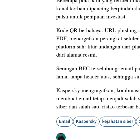
kanal korban dipancing berpindah dar
palsu untuk penipuan investasi.
Kode QR berbahaya: URL phishing d
PDF, menargetkan perangkat seluler
platform sah: fitur undangan dari p
dari alamat resmi.
Serangan BEC terselubung: email pal
lama, tanpa header utas, sehingga suli
Kaspersky mengingatkan, kombinasi 
membuat email tetap menjadi salah s
siber dan salah satu risiko terbesar ba
Email
Kaspersky
kejahatan siber