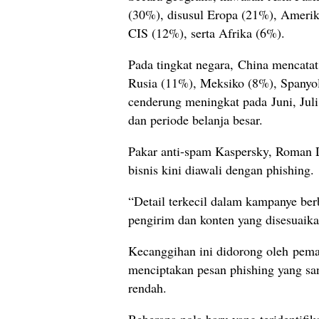
(30%), disusul Eropa (21%), Amerik
CIS (12%), serta Afrika (6%).
Pada tingkat negara, China mencatat 
Rusia (11%), Meksiko (8%), Spanyol
cenderung meningkat pada Juni, Jul
dan periode belanja besar.
Pakar anti-spam Kaspersky, Roman D
bisnis kini diawali dengan phishing.
“Detail terkecil dalam kampanye ber
pengirim dan konten yang disesuaika
Kecanggihan ini didorong oleh pema
menciptakan pesan phishing yang san
rendah.
Beberapa pola baru yang teridentifik