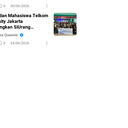
 Visual
0
30/06/2026
dan Mahasiswa Telkom
ity Jakarta
ngkan SiUrang
ra untuk Percepat
ea Queenie
n Administrasi Desa
0
24/06/2026