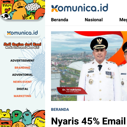
Komunica
Media Informasi Masa Kini
Beranda
Nasional
Meg
BERANDA
Nyaris 45% Email