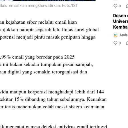
Konten
elalui email kian mengkhawatirkan. Foto/IST
0
Dosen 
Univers
 kejahatan siber melalui email kian
Kemba
jukkan hampir separuh lalu lintas surel global
Ciasma
Andr
rpotensi menjadi pintu masuk penipuan hingga
Layana
0
4,99% email yang beredar pada 2025
ka ini bukan sekadar tumpukan pesan sampah,
an digital yang semakin terorganisasi dan
ividu maupun korporasi menghadapi lebih dari 144
 sekitar 15% dibanding tahun sebelumnya. Kenaikan
ber terus menemukan celah meski sistem keamanan
ik mencatat pangsa deteksi antivirus email tertinggi