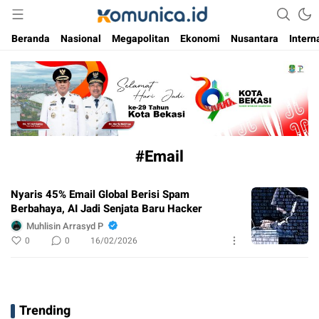
Media Informasi Masa Kini
Komunica
Beranda
Nasional
Megapolitan
Ekonomi
Nusantara
Intern
#Email
Nyaris 45% Email Global Berisi Spam
Berbahaya, AI Jadi Senjata Baru Hacker
Muhlisin Arrasyd P
0
0
16/02/2026
Trending