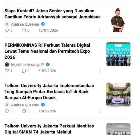
Siapa Kuntadi? Jaksa Senior yang Diusulkan
Gantikan Febrie Adriansyah sebagai Jampidsus
Andrea Queenie
0
0
15/07/2026
PERMIKOMNAS RI Perkuat Talenta Digital
Lewat Temu Nasional dan Permitech Expo
2026
Muhlisin Arrasyd P
1
0
5/07/2026
Telkom University Jakarta Implementasikan
Tong Sampah Pintar Berbasis IoT di Bank
Sampah Al-Furqon Depok
Andrea Queenie
0
0
1/07/2026
Telkom University Jakarta Perkuat Identitas
Digital SMKN 74 Jakarta Melalui