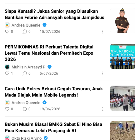
Siapa Kuntadi? Jaksa Senior yang Diusulkan
Gantikan Febrie Adriansyah sebagai Jampidsus
Andrea Queenie
0
0
15/07/2026
PERMIKOMNAS RI Perkuat Talenta Digital
Lewat Temu Nasional dan Permitech Expo
2026
Muhlisin Arrasyd P
1
0
5/07/2026
Cara Unik Polres Bekasi Cegah Tawuran, Anak
Muda Diajak Main Mobile Legends!
Andrea Queenie
0
0
19/06/2026
Bukan Musim Biasa! BMKG Sebut El Nino Bisa
Picu Kemarau Lebih Panjang di RI
Okto Rizki Alvino