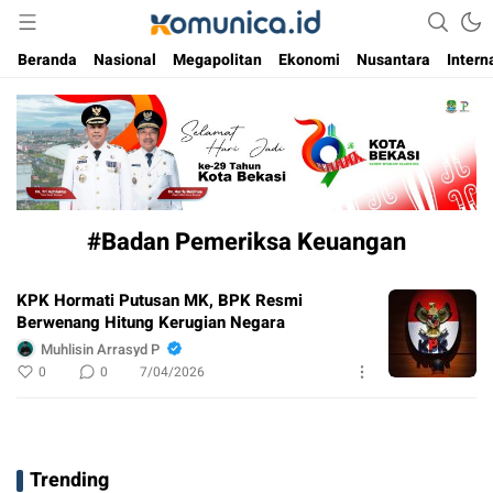
Media Informasi Masa Kini
Komunica
Beranda
Nasional
Megapolitan
Ekonomi
Nusantara
Intern
#Badan Pemeriksa Keuangan
KPK Hormati Putusan MK, BPK Resmi
Berwenang Hitung Kerugian Negara
Muhlisin Arrasyd P
0
0
7/04/2026
Trending