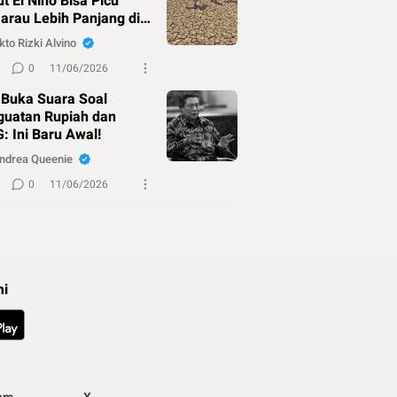
t El Nino Bisa Picu
rau Lebih Panjang di
kto Rizki Alvino
0
11/06/2026
 Buka Suara Soal
guatan Rupiah dan
: Ini Baru Awal!
ndrea Queenie
0
11/06/2026
mi