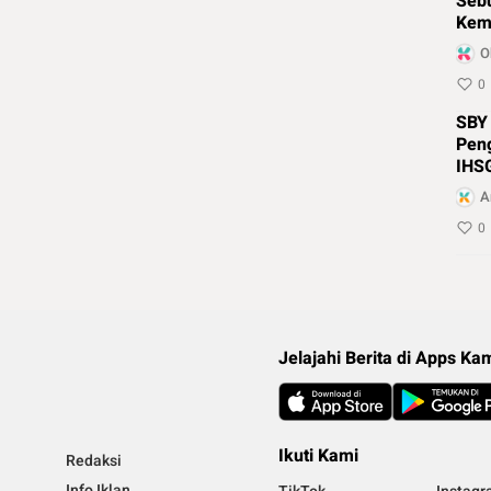
Sebu
Kema
RI
O
0
SBY
Pen
IHSG
A
0
Jelajahi Berita di Apps Ka
Ikuti Kami
Redaksi
Info Iklan