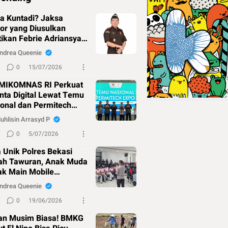
a Kuntadi? Jaksa
or yang Diusulkan
ikan Febrie Adriansyah
agai Jampidsus
ndrea Queenie
0
15/07/2026
MIKOMNAS RI Perkuat
nta Digital Lewat Temu
onal dan Permitech
o 2026
uhlisin Arrasyd P
0
5/07/2026
 Unik Polres Bekasi
ah Tawuran, Anak Muda
ak Main Mobile
ends!
ndrea Queenie
0
19/06/2026
an Musim Biasa! BMKG