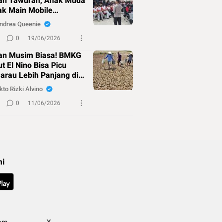
ah Tawuran, Anak Muda
ak Main Mobile
ends!
ndrea Queenie
0
19/06/2026
an Musim Biasa! BMKG
t El Nino Bisa Picu
rau Lebih Panjang di
kto Rizki Alvino
0
11/06/2026
mi