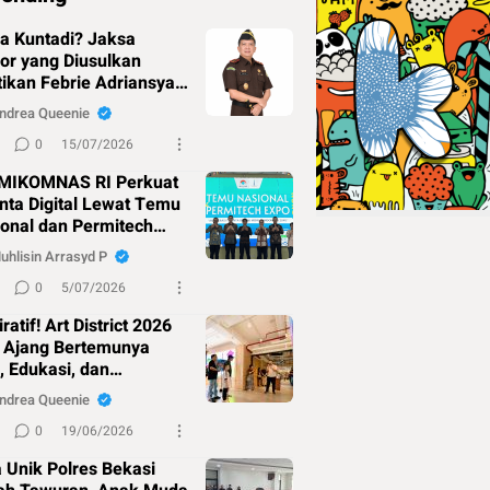
a Kuntadi? Jaksa
or yang Diusulkan
ikan Febrie Adriansyah
agai Jampidsus
ndrea Queenie
0
15/07/2026
MIKOMNAS RI Perkuat
nta Digital Lewat Temu
onal dan Permitech
o 2026
uhlisin Arrasyd P
0
5/07/2026
iratif! Art District 2026
i Ajang Bertemunya
, Edukasi, dan
nitas di Cikarang
ndrea Queenie
0
19/06/2026
 Unik Polres Bekasi