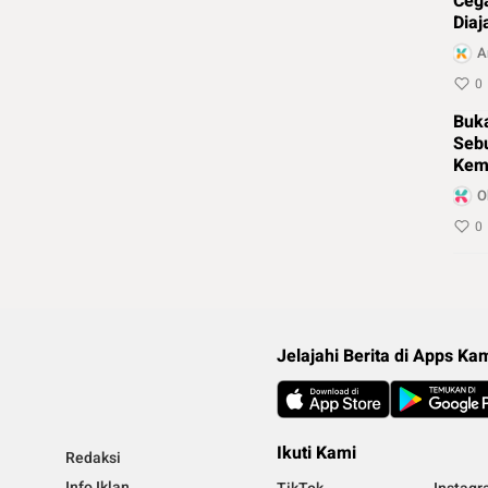
Ceg
Diaj
Leg
A
0
Buk
Sebu
Kema
RI
O
0
Jelajahi Berita di Apps Ka
Ikuti Kami
Redaksi
Info Iklan