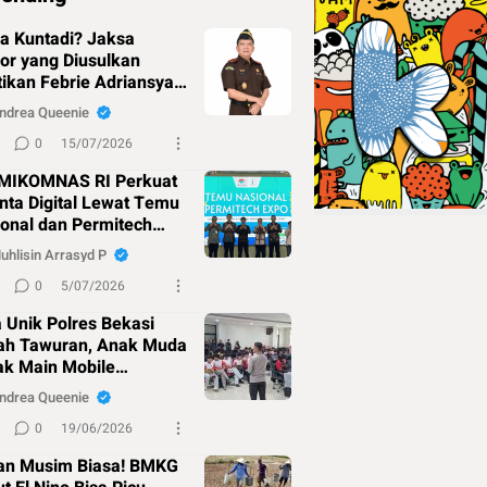
a Kuntadi? Jaksa
or yang Diusulkan
ikan Febrie Adriansyah
agai Jampidsus
ndrea Queenie
0
15/07/2026
MIKOMNAS RI Perkuat
nta Digital Lewat Temu
onal dan Permitech
o 2026
uhlisin Arrasyd P
0
5/07/2026
 Unik Polres Bekasi
ah Tawuran, Anak Muda
ak Main Mobile
ends!
ndrea Queenie
0
19/06/2026
an Musim Biasa! BMKG