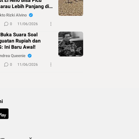
t El Nino Bisa Picu
rau Lebih Panjang di
kto Rizki Alvino
0
11/06/2026
 Buka Suara Soal
guatan Rupiah dan
: Ini Baru Awal!
ndrea Queenie
0
11/06/2026
mi