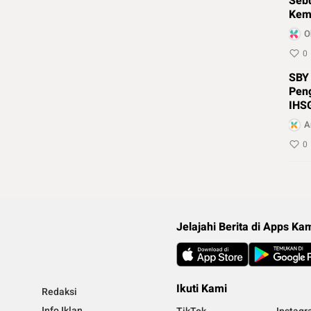
Sebu
Kema
RI
O
0
SBY
Pen
IHSG
A
0
Jelajahi Berita di Apps Ka
Ikuti Kami
Redaksi
Info Iklan