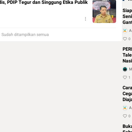
is, PDIP Tegur dan Singgung Etika Publik
Siap
Seni
Gant
seb
A
Sudah ditampilkan semua
0
PER
Tale
Nasi
Exp
M
1
Cara
Ceg
Diaj
Leg
A
0
Buk