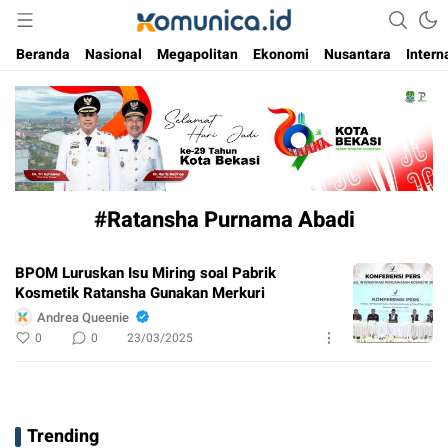
Media Informasi Masa Kini
Komunica
Beranda
Nasional
Megapolitan
Ekonomi
Nusantara
Intern
#Ratansha Purnama Abadi
BPOM Luruskan Isu Miring soal Pabrik
Kosmetik Ratansha Gunakan Merkuri
Andrea Queenie
0
0
23/03/2025
Trending