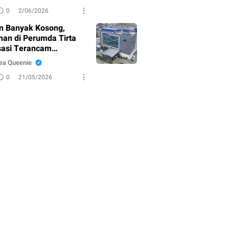
0
2/06/2026
n Banyak Kosong,
nan di Perumda Tirta
asi Terancam
adul?
ea Queenie
0
21/05/2026