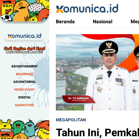
Komunica
Media Informasi Masa Kini
Beranda
Nasional
Meg
MEGAPOLITAN
Tahun Ini, Pemka