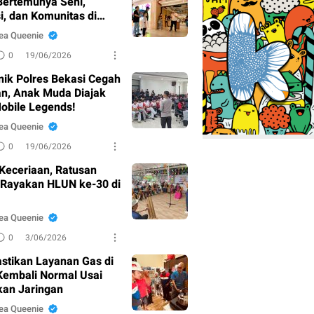
Bertemunya Seni,
i, dan Komunitas di
ng
ea Queenie
0
19/06/2026
nik Polres Bekasi Cegah
n, Anak Muda Diajak
obile Legends!
ea Queenie
0
19/06/2026
Keceriaan, Ratusan
 Rayakan HLUN ke-30 di
ea Queenie
0
3/06/2026
stikan Layanan Gas di
 Kembali Normal Usai
kan Jaringan
ea Queenie