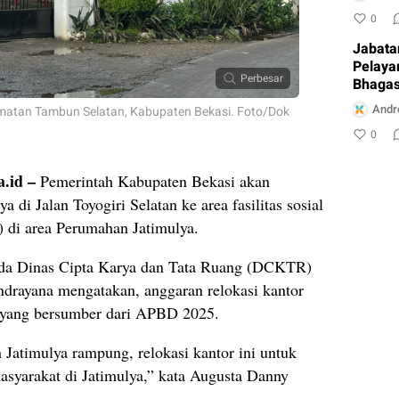
0
Jabata
Pelaya
Perbesar
Bhagas
Ambur
Andr
amatan Tambun Selatan, Kabupaten Bekasi. Foto/Dok
0
.id –
Pemerintah Kabupaten Bekasi akan
 di Jalan Toyogiri Selatan ke area fasilitas sosial
) di area Perumahan Jatimulya.
da Dinas Cipta Karya dan Tata Ruang (DCKTR)
drayana mengatakan, anggaran relokasi kantor
r yang bersumber dari APBD 2025.
 Jatimulya rampung, relokasi kantor ini untuk
syarakat di Jatimulya,” kata Augusta Danny