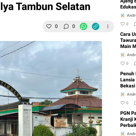
Ajang 
lya Tambun Selatan
Edukas
Cikara
Andr
0
0
0
Cara U
Tawura
Main M
Andr
0
Penuh 
Lansia
Bekasi
Andr
0
PGN Pa
Kranji
Perbai
Andr