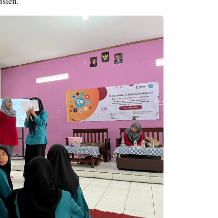
isien.