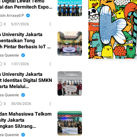
a Digital Lewat Temu
al dan Permitech Expo
sin Arrasyd P
0
5/07/2026
 University Jakarta
entasikan Tong
 Pintar Berbasis IoT di
ampah Al-Furqon
ea Queenie
0
1/07/2026
 University Jakarta
 Identitas Digital SMKN
arta Melalui
bangan Website dan
ea Queenie
 Visual
0
30/06/2026
dan Mahasiswa Telkom
ity Jakarta
ngkan SiUrang
ra untuk Percepat
ea Queenie