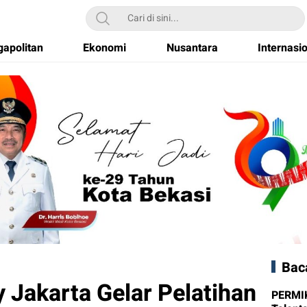
apolitan
Ekonomi
Nusantara
Internasi
Bac
 Jakarta Gelar Pelatihan
PERMI