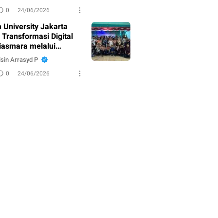
n Administrasi Desa
0
24/06/2026
 University Jakarta
 Transformasi Digital
iasmara melalui
han Sistem Informasi
sin Arrasyd P
strasi
0
24/06/2026