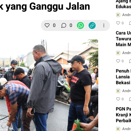
Ajang 
ik yang Ganggu Jalan
Edukas
Cikara
Andr
0
0
0
Cara U
Tawura
Main M
Andr
0
Penuh 
Lansia
Bekasi
Andr
0
PGN Pa
Kranji
Perbai
Andr