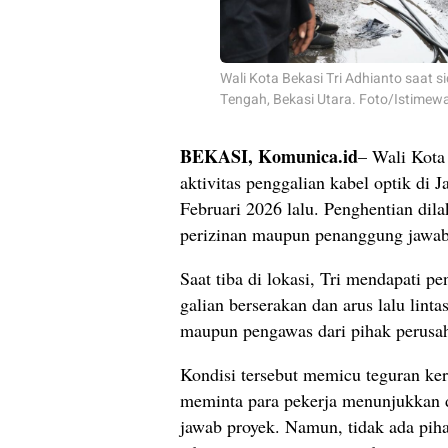
Wali Kota Bekasi Tri Adhianto saat s
Tengah, Bekasi Utara. Foto/Istimew
BEKASI, Komunica.id
– Wali Kota
aktivitas penggalian kabel optik di
Februari 2026 lalu. Penghentian dila
perizinan maupun penanggung jawab
Saat tiba di lokasi, Tri mendapati 
galian berserakan dan arus lalu linta
maupun pengawas dari pihak perusah
Kondisi tersebut memicu teguran kera
meminta para pekerja menunjukkan d
jawab proyek. Namun, tidak ada pi