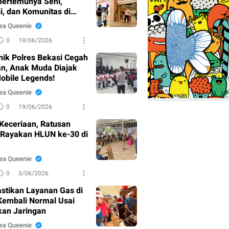
Bertemunya Seni,
i, dan Komunitas di
ng
ea Queenie
0
19/06/2026
nik Polres Bekasi Cegah
n, Anak Muda Diajak
obile Legends!
ea Queenie
0
19/06/2026
Keceriaan, Ratusan
 Rayakan HLUN ke-30 di
ea Queenie
0
3/06/2026
stikan Layanan Gas di
 Kembali Normal Usai
kan Jaringan
ea Queenie