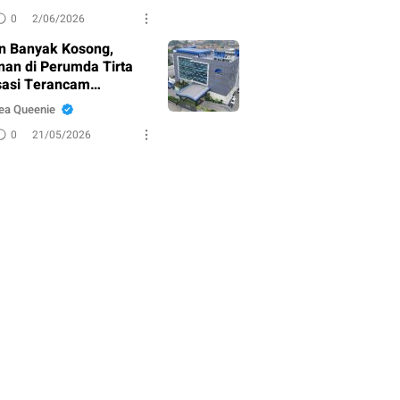
0
2/06/2026
n Banyak Kosong,
nan di Perumda Tirta
asi Terancam
adul?
ea Queenie
0
21/05/2026