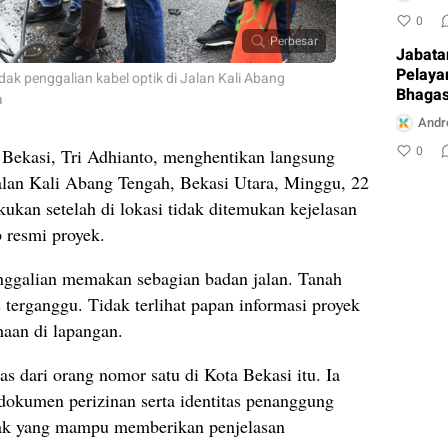
0
Perbesar
Jabata
Pelaya
idak penggalian kabel optik di Jalan Kali Abang
Bhagas
a
Ambur
Andr
0
 Bekasi, Tri Adhianto, menghentikan langsung
 Jalan Kali Abang Tengah, Bekasi Utara, Minggu, 22
kukan setelah di lokasi tidak ditemukan kejelasan
 resmi proyek.
penggalian memakan sebagian badan jalan. Tanah
s terganggu. Tidak terlihat papan informasi proyek
aan di lapangan.
s dari orang nomor satu di Kota Bekasi itu. Ia
okumen perizinan serta identitas penanggung
hak yang mampu memberikan penjelasan