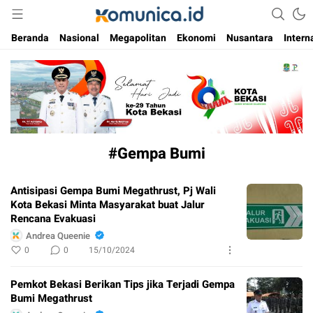
Media Informasi Masa Kini
Komunica
Beranda
Nasional
Megapolitan
Ekonomi
Nusantara
Intern
#Gempa Bumi
Antisipasi Gempa Bumi Megathrust, Pj Wali
Kota Bekasi Minta Masyarakat buat Jalur
Rencana Evakuasi
Andrea Queenie
0
0
15/10/2024
Pemkot Bekasi Berikan Tips jika Terjadi Gempa
Bumi Megathrust