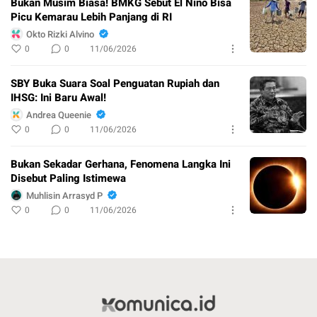
Bukan Musim Biasa! BMKG Sebut El Nino Bisa
Picu Kemarau Lebih Panjang di RI
Okto Rizki Alvino
0
0
11/06/2026
SBY Buka Suara Soal Penguatan Rupiah dan
IHSG: Ini Baru Awal!
Andrea Queenie
0
0
11/06/2026
Bukan Sekadar Gerhana, Fenomena Langka Ini
Disebut Paling Istimewa
Muhlisin Arrasyd P
0
0
11/06/2026