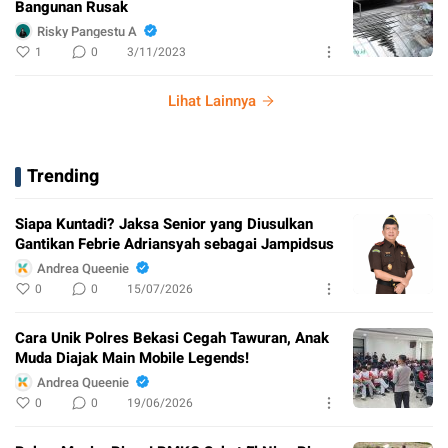
Bangunan Rusak
Risky Pangestu A
1
0
3/11/2023
Lihat Lainnya
Trending
Siapa Kuntadi? Jaksa Senior yang Diusulkan
Gantikan Febrie Adriansyah sebagai Jampidsus
Andrea Queenie
0
0
15/07/2026
Cara Unik Polres Bekasi Cegah Tawuran, Anak
Muda Diajak Main Mobile Legends!
Andrea Queenie
0
0
19/06/2026