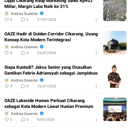
Lippo Cikarang Raup Marketing Sales Rp902
Miliar, Margin Laba Naik ke 31%
Andrea Queenie
0
0
31/07/2026
OAZE Hadir di Golden Corridor Cikarang, Usung
Konsep Kota Modern Terintegrasi
Andrea Queenie
0
0
23/07/2026
Siapa Kuntadi? Jaksa Senior yang Diusulkan
Gantikan Febrie Adriansyah sebagai Jampidsus
Andrea Queenie
0
0
15/07/2026
OAZE Lakeside Homes Perkuat Cikarang
sebagai Kota Modern Lewat Hunian Premium
Andrea Queenie
0
0
9/07/2026