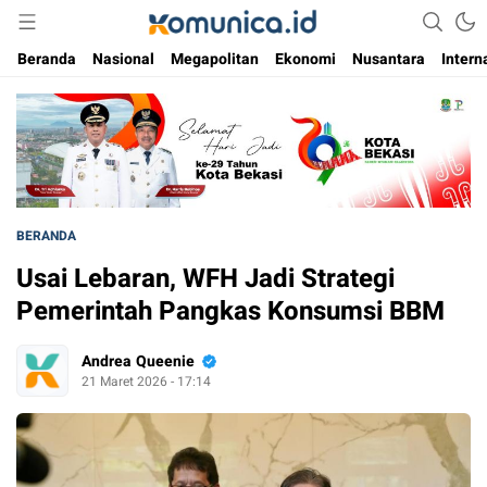
Media Informasi Masa Kini
Komunica
Beranda
Nasional
Megapolitan
Ekonomi
Nusantara
Intern
BERANDA
Usai Lebaran, WFH Jadi Strategi
Pemerintah Pangkas Konsumsi BBM
Andrea Queenie
21 Maret 2026 - 17:14