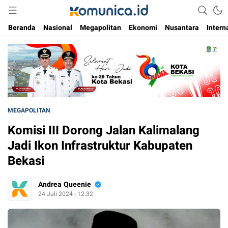
Media Informasi Masa Kini
Komunica
Beranda
Nasional
Megapolitan
Ekonomi
Nusantara
Intern
MEGAPOLITAN
Komisi III Dorong Jalan Kalimalang
Jadi Ikon Infrastruktur Kabupaten
Bekasi
Andrea Queenie
24 Juli 2024 - 12:32