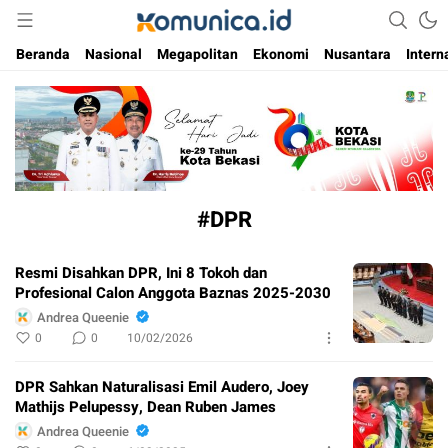
Media Informasi Masa Kini
Komunica
Beranda
Nasional
Megapolitan
Ekonomi
Nusantara
Intern
#DPR
Resmi Disahkan DPR, Ini 8 Tokoh dan
Profesional Calon Anggota Baznas 2025-2030
Andrea Queenie
0
0
10/02/2026
DPR Sahkan Naturalisasi Emil Audero, Joey
Mathijs Pelupessy, Dean Ruben James
Andrea Queenie