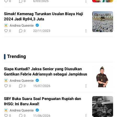
0
0
6/03/2025
Simak! Kemenag Turunkan Usulan Biaya Haji
2024 Jadi Rp94,3 Juta
Andrea Queenie
0
0
22/11/2023
Trending
Siapa Kuntadi? Jaksa Senior yang Diusulkan
Gantikan Febrie Adriansyah sebagai Jampidsus
Andrea Queenie
0
0
15/07/2026
SBY Buka Suara Soal Penguatan Rupiah dan
IHSG: Ini Baru Awal!
Andrea Queenie
0
0
11/06/2026