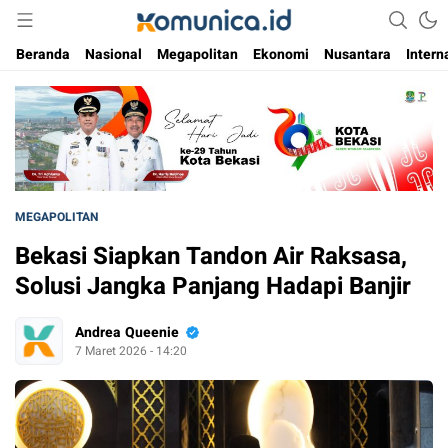
Media Informasi Masa Kini
Komunica
Beranda
Nasional
Megapolitan
Ekonomi
Nusantara
Intern
MEGAPOLITAN
Bekasi Siapkan Tandon Air Raksasa,
Solusi Jangka Panjang Hadapi Banjir
Andrea Queenie
7 Maret 2026 - 14:20