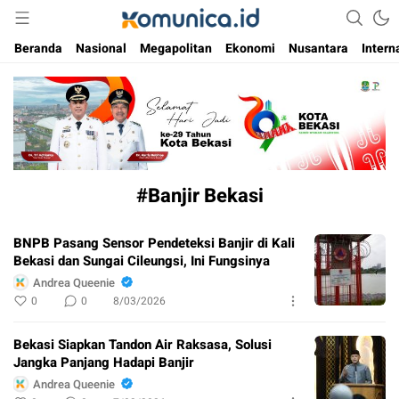
Media Informasi Masa Kini
Komunica
Beranda
Nasional
Megapolitan
Ekonomi
Nusantara
Intern
#Banjir Bekasi
BNPB Pasang Sensor Pendeteksi Banjir di Kali
Bekasi dan Sungai Cileungsi, Ini Fungsinya
Andrea Queenie
0
0
8/03/2026
Bekasi Siapkan Tandon Air Raksasa, Solusi
Jangka Panjang Hadapi Banjir
Andrea Queenie